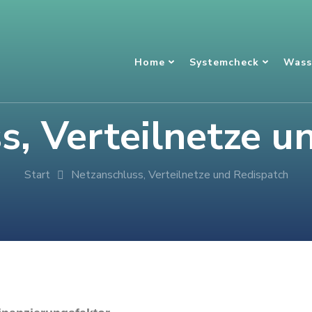
Home
Systemcheck
Wass
s, Verteilnetze u
Start
Netzanschluss, Verteilnetze und Redispatch