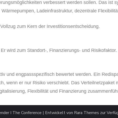
erungsmöglichkeiten verbessert werden sollen. Das ist sy
 Wärmepumpen, Ladeinfrastruktur, dezentrale Flexibilitä
Vollzug zum Kern der Investitionsentscheidung.
Er wird zum Standort-, Finanzierungs- und Risikofaktor.
iv und engpassspezifisch bewertet werden. Ein Redispat
isch, wenn er nur Risiko verschiebt. Das Verteilnetzpaket
talisierung, Flexibilität und Finanzierung zusammenfüh
ender
I
The Conference | Entwickelt von
Rara Themes
zur Verfü