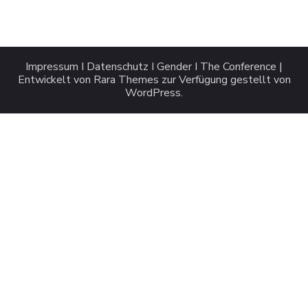
Impressum
I
Datenschutz
I
Gender
I
The Conference |
Entwickelt von
Rara Themes
zur Verfügung gestellt von
WordPress
.