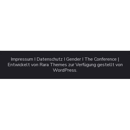
Impressum
I
Datenschutz
I
Gender
I
The Conference |
Entwickelt von
Rara Themes
zur Verfügung gestellt von
WordPress
.