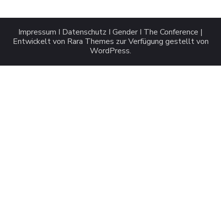
Impressum
I
Datenschutz
I
Gender
I
The Conference |
Entwickelt von
Rara Themes
zur Verfügung gestellt von
WordPress
.