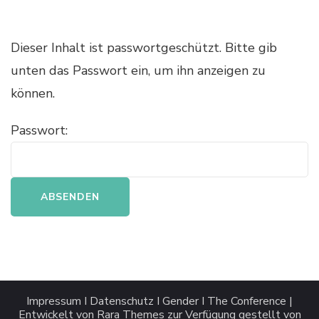
Dieser Inhalt ist passwortgeschützt. Bitte gib
unten das Passwort ein, um ihn anzeigen zu
können.
Passwort:
Impressum
I
Datenschutz
I
Gender
I
The Conference |
Entwickelt von
Rara Themes
zur Verfügung gestellt von